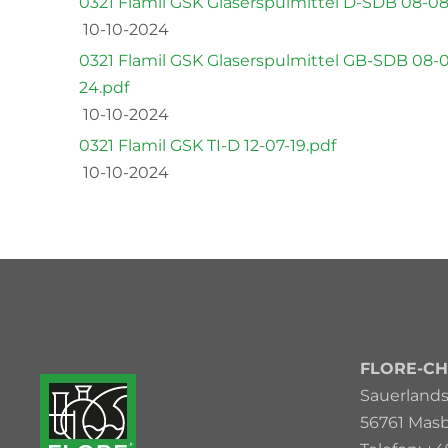
0321 Flamil GSK Glaserspulmittel D-SDB 08-08
10-10-2024
0321 Flamil GSK Glaserspulmittel GB-SDB 08-
24.pdf
10-10-2024
0321 Flamil GSK TI-D 12-07-19.pdf
10-10-2024
FLORE-CH
Sauerlandst
56761 Mas