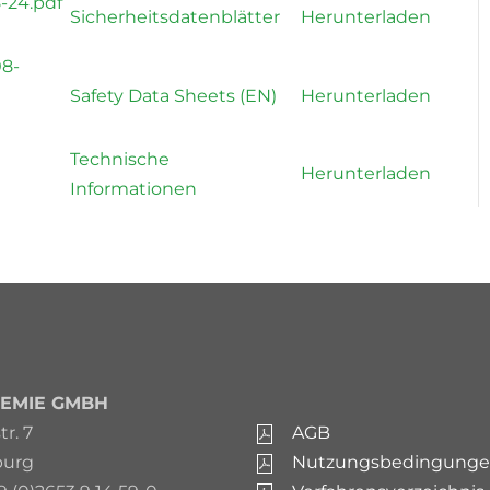
-24.pdf
Sicherheitsdatenblätter
Herunterladen
08-
Safety Data Sheets (EN)
Herunterladen
Technische
Herunterladen
Informationen
EMIE GMBH
r. 7
AGB
burg
Nutzungsbedingung