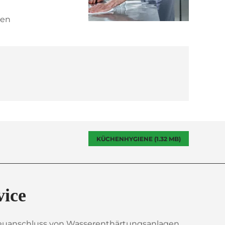
den
KÜCHENHYGIENE (1.32 MB)
vice
uanschluss von Wasserenthärtungsanlagen