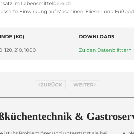
insatz im Lebensmittelbereich
besserte Einwirkung auf Maschinen, Fliesen und Fußbö
INDE (KG)
DOWNLOADS
0, 120, 210, 1000
Zu den Datenblättern
ZURÜCK
WEITER
ßküchentechnik & Gastroser
re ist Ihr Problemlöser und unterstützt sie bei
Ne