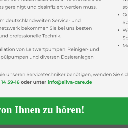
s gereinigt und desinfiziert werden muss.
so
Gr
em deutschlandweiten Service- und
S
netzwerk bekommen Sie bei uns besten
We
und professionelle Technik.
S
Me
allation von Leitwertpumpen, Reiniger- und
spülpumpen und diversen Dosieranlagen
 Sie unseren Servicetechniker benötigen, wenden Sie si
 14 59-16
oder unter
info@silva-care.de
von Ihnen zu hören!